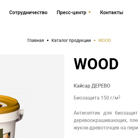
Сотрудничество
Пресс-центр
Контакты
я
Статьи
Объекты
Главная
Каталог продукции
WOOD
Видео
WOOD
Кайсар ДЕРЕВО
Биозащита 150 г/м
2
Антисептик для биозащит
деревоокрашивающих, пле
жуков-древоточцев на пер