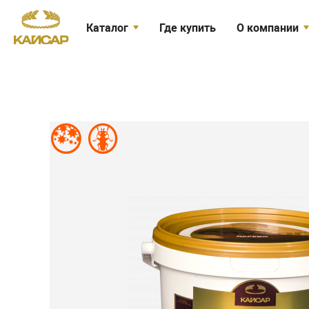
Каталог
Где купить
О компании
Огнебиозащита древесины
Кайсар сегодн
Биозащита древесины
Новости
Защита древесины в банях и
Вакансии
саунах
Сертификаты
Огнебиозащита для тканей
Акции
Средства индивидуальной защиты
Биозащита минеральных
Доставка
поверхностей
Антисептик для рук
Товары со скидкой