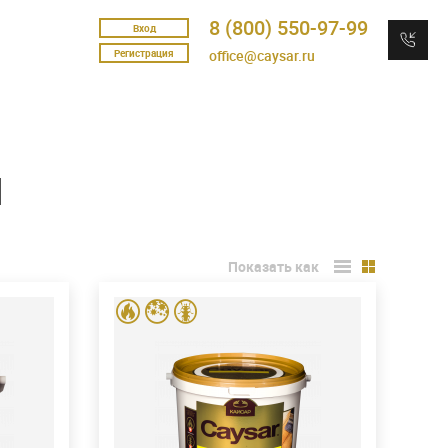
8 (800) 550-97-99
Вход
Регистрация
office@caysar.ru
и
Показать как
STANDART
Расход
й
Расход для класса пожарной
90 г/
опасности древесины КМ1
390 г/
м
2
м
1 группа огнезащиты
270 г/м
2
2
м
2 группа огнезащиты
170 г/м
2
2