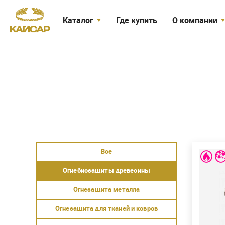
Каталог
Где купить
О компании
Огнебиозащита древесины
Кайсар сегодн
Биозащита древесины
Новости
Защита древесины в банях и
Вакансии
саунах
Сертификаты
Огнебиозащита для тканей
Акции
Средства индивидуальной защиты
Биозащита минеральных
Доставка
поверхностей
PR
Антисептик для рук
Расхо
Расхо
Товары со скидкой
опасн
м
2
1 гру
2 гру