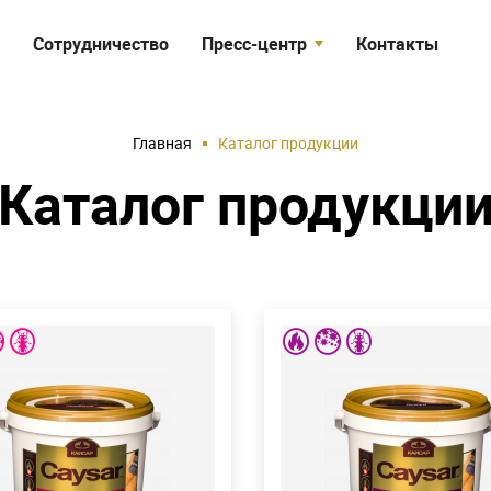
Сотрудничество
Пресс-центр
Контакты
я
Статьи
Объекты
Главная
Каталог продукции
Видео
Каталог продукци
EMIUM
PROFI
д
Расход
д для класса пожарной
Расход для класса пожарно
ости древесины КМ1
390 г/
опасности древесины КМ1
3
м
2
ппа огнезащиты
270 г/м
1 группа огнезащиты
270 г/
2
ппа огнезащиты
160 г/м
2 группа огнезащиты
170 г/
2