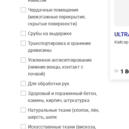
навесом"
ЛКМ. 
эффек
Чердачные помещения
внутр
(межэтажные перекрытия,
-10°C
скрытые поверхности)
Срубы на выдержке
ULTR
Кайсар
Транспортировка и хранение
древесины
Усиленное антисептирование
(нижние венцы, контакт с
1 
От
почвой)
Для обработки рук
Здоровый и пораженный бетон,
камень, кирпич, штукатурка
Натуральные ткани (хлопок, лён,
шерсть, шелк
Искусственные ткани (вискоза,