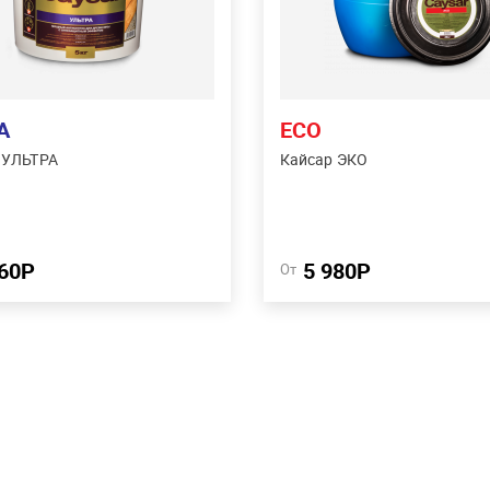
Антисептик с огнезащитным
древесины. Для внутренних
том для наружных и
скрытых поверхностей, а та
енних работ. Обработка до
для наружных поверхностей
.
подверженных вымыванию
A
ECO
 УЛЬТРА
Кайсар ЭКО
Купить в один клик
Купить в один клик
Сравнить
Сравнить
860Р
5 980Р
Подробнее
Подробнее
От