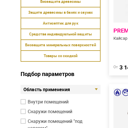
Биоз
После
тонир
нане
финиш
PRE
до -25
Кайса
3 
От
Подбор параметров
Область применения
ULT
Внутри помещений
Расхо
2 гру
Снаружи помещений
Биоз
Не то
Снаружи помещений "под
для н