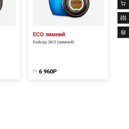
0
 и
древесины. Для внутренних и
кже
скрытых поверхностей, а также
, не
для наружных поверхностей, не
.
подверженных вымыванию.
Обработка до -14°C.
ECO зимний
Кайсар ЭКО (зимний)
Купить в один клик
Сравнить
6 960Р
Подробнее
От