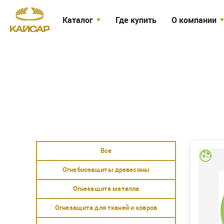
Каталог
Где купить
О компании
Огнебиозащита древесины
Кайсар сегодн
Биозащита древесины
Новости
Защита древесины в банях и
Вакансии
саунах
Сертификаты
Огнебиозащита для тканей
Акции
Средства индивидуальной защиты
Биозащита минеральных
Доставка
поверхностей
Ант
Антисептик для рук
Расхо
Товары со скидкой
Дези
средс
бакте
Для о
любых