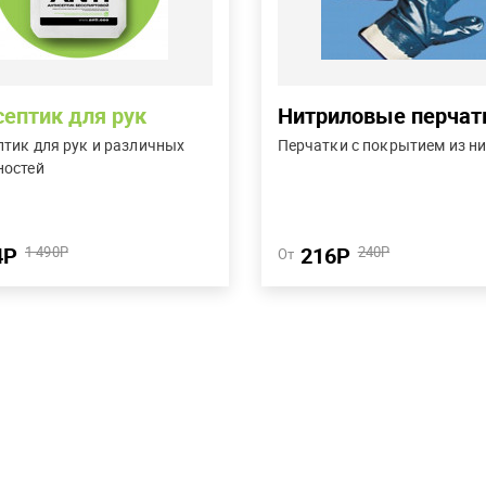
продуктов нефтепереработки
септик для рук
Нитриловые перчат
птик для рук и различных
Перчатки с покрытием из н
Купить в один клик
Купить в один клик
ностей
Сравнить
Сравнить
4Р
216Р
1 490Р
240Р
Подробнее
Подробнее
От