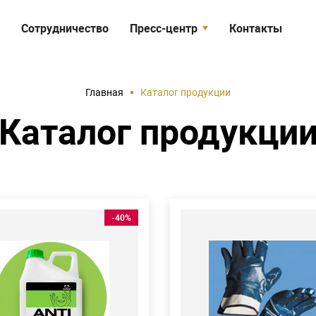
Сотрудничество
Пресс-центр
Контакты
я
Статьи
Объекты
Главная
Каталог продукции
Видео
Каталог продукци
-40%
исептик для рук
Нитриловые перча
д
Расход
нфицирующее бесспиртовое
Нитриловые перчатки на х/
тво против вирусов,
основе с манжетой – крага.
рий и грибков.
Способны обеспечить наде
беззараживания рук и
защиту от кислот и щелоче
 поверхностей
слабой концентрации, масе