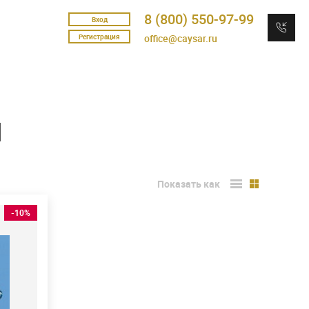
8 (800) 550-97-99
Вход
Регистрация
office@caysar.ru
и
Показать как
-10%
тки
б
жную
й
л и