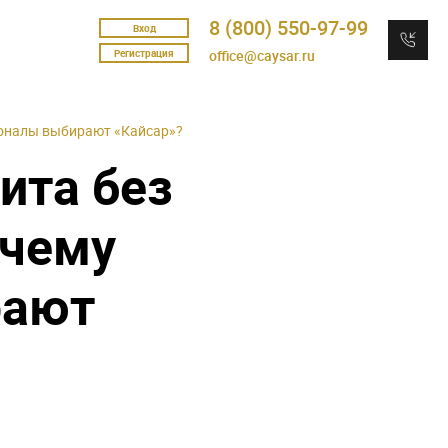
8 (800) 550-97-99
Вход
Регистрация
office@caysar.ru
ионалы выбирают «Кайсар»?
ита без
очему
рают