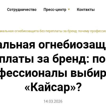
Сотрудничество
Пресс-центр
Контакты
я
Статьи
Объекты
иальная огнебиозащита без переплаты за бренд: почему професс
Видео
льная огнебиозащ
платы за бренд: п
фессионалы выби
«Кайсар»?
14.03.2026