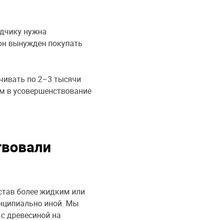
ядчику нужна
 он вынужден покупать
ачивать по 2–3 тысячи
ем в усовершенствование
твовали
став более жидким или
нципиально иной. Мы
с древесиной на