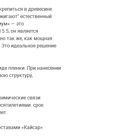
крепиться в древесине
сжигают" естественный
иум» — это
5.5, он является
чно так же, как мощная
. Это идеальное решение
иде пленки. При нанесении
ою структуру,
химические связи
сятилетиями: срок
ет.
составами «Кайсар»