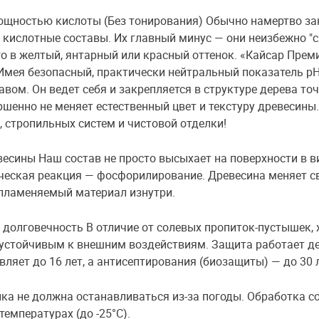
мощностью кислоты (Без тонирования) Обычно намертво за
 кислотные составы. Их главный минус — они неизбежно "
го в желтый, янтарный или красный оттенок. «Кайсар Прем
Имея безопасный, практически нейтральный показатель pH 
вом. Он ведет себя и закрепляется в структуре дерева то
ершенно не меняет естественный цвет и текстуру древесины
 стропильных систем и чистовой отделки!
есины Наш состав не просто высыхает на поверхности в в
ческая реакция — фосфорилирование. Древесина меняет св
пламеняемый материал изнутри.
долговечность В отличие от солевых пропиток-пустышек, 
 устойчивым к внешним воздействиям. Защита работает де
ляет до 16 лет, а антисептирования (биозащиты) — до 30 л
йка не должна останавливаться из-за погоды. Обработка 
емпературах (до -25°C).