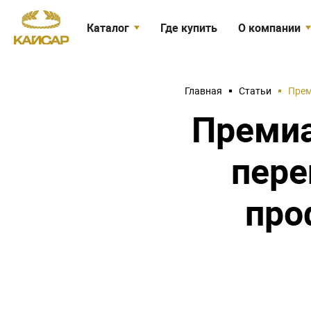
Каталог
Где купить
О компании
Огнебиозащита древесины
Кайсар сегодн
Биозащита древесины
Новости
Главная
Статьи
Прем
Защита древесины в банях и
Вакансии
Премиа
саунах
Сертификаты
Огнебиозащита для тканей
пере
Акции
Средства индивидуальной защиты
Биозащита минеральных
Доставка
про
поверхностей
Антисептик для рук
Товары со скидкой